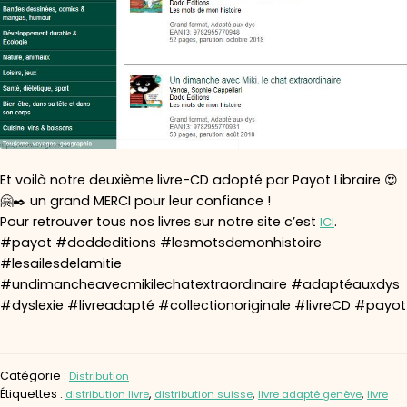
Et voilà notre deuxième livre-CD adopté par Payot Libraire 😍
🤗✒️ un grand MERCI pour leur confiance !
Pour retrouver tous nos livres sur notre site c’est
.
ICI
#payot #doddeditions #lesmotsdemonhistoire
#lesailesdelamitie
#undimancheavecmikilechatextraordinaire #adaptéauxdys
#dyslexie #livreadapté #collectionoriginale #livreCD #payot
Catégorie :
Distribution
Étiquettes :
,
,
,
distribution livre
distribution suisse
livre adapté genève
livre