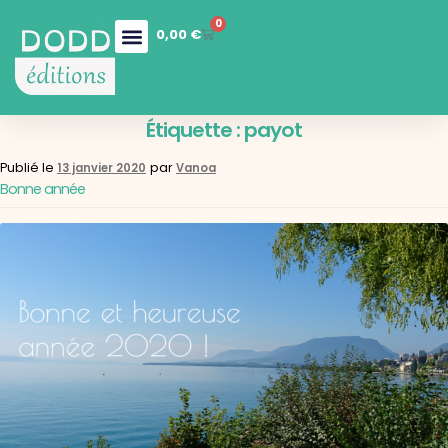
0
0,00
€
Nos collections
Boutique en ligne
Nos services
Étiquette :
payot
Publié le
par
13 janvier 2020
Vanoa
Bonne année