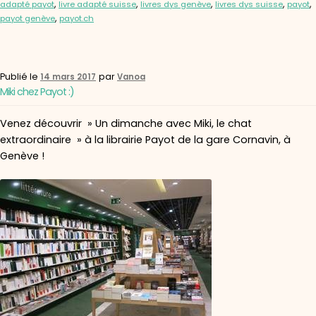
,
,
,
,
,
adapté payot
livre adapté suisse
livres dys genève
livres dys suisse
payot
,
payot genève
payot.ch
Publié le
par
14 mars 2017
Vanoa
Miki chez Payot :)
Venez découvrir » Un dimanche avec Miki, le chat
extraordinaire » à la librairie Payot de la gare Cornavin, à
Genève !