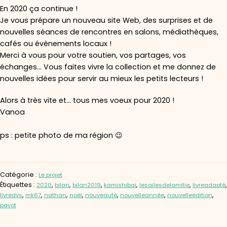
En 2020 ça continue !
Je vous prépare un nouveau site Web, des surprises et de
nouvelles séances de rencontres en salons, médiathèques,
cafés ou évènements locaux !
Merci à vous pour votre soutien, vos partages, vos
échanges… Vous faites vivre la collection et me donnez de
nouvelles idées pour servir au mieux les petits lecteurs !
Alors à très vite et… tous mes voeux pour 2020 !
Vanoa
ps : petite photo de ma région 😉
Catégorie :
Le projet
Étiquettes :
,
,
,
,
,
,
2020
bilan
bilan2019
kamishibai
lesailesdelamitie
livreadapté
,
,
,
,
,
,
,
livredys
mk67
nathan
noël
nouveauté
nouvelleannée
nouvelleedition
payot