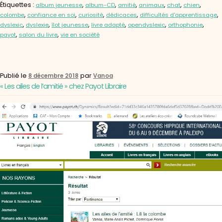
Étiquettes :
,
,
,
,
,
,
album jeunesse
album-CD
amitié
animaux
chat
chien
,
,
,
,
,
colombe
confiance en soi
curiosité
dédicaces
difficultés d'apprentissage
,
,
,
,
,
,
dyslexic
dyslexie
îlot jeunesse
livre adapté
opendyslexic
orthophonie
,
,
payot
salon du livre
vie en société
Publié le
par
8 décembre 2018
Vanoa
« Les ailes de l’amitié » chez Payot Libraire