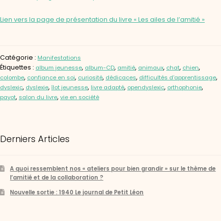
Lien vers la page de présentation du livre « Les ailes de l’amitié »
Catégorie :
Manifestations
Étiquettes :
,
,
,
,
,
,
album jeunesse
album-CD
amitié
animaux
chat
chien
,
,
,
,
,
colombe
confiance en soi
curiosité
dédicaces
difficultés d'apprentissage
,
,
,
,
,
,
dyslexic
dyslexie
îlot jeunesse
livre adapté
opendyslexic
orthophonie
,
,
payot
salon du livre
vie en société
Derniers Articles
A quoi ressemblent nos « ateliers pour bien grandir » sur le thème de
l’amitié et de la collaboration ?
Nouvelle sortie : 1940 Le journal de Petit Léon