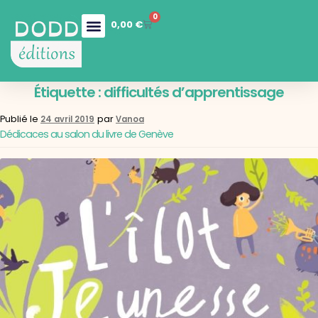
0
0,00
€
Nos collections
Boutique en ligne
Nos services
Étiquette :
difficultés d’apprentissage
Publié le
par
24 avril 2019
Vanoa
Dédicaces au salon du livre de Genève