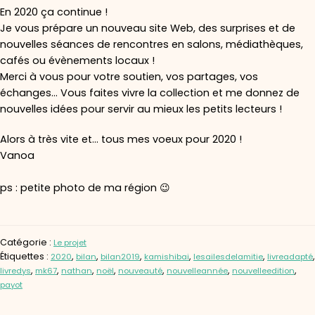
En 2020 ça continue !
Je vous prépare un nouveau site Web, des surprises et de
nouvelles séances de rencontres en salons, médiathèques,
cafés ou évènements locaux !
Merci à vous pour votre soutien, vos partages, vos
échanges… Vous faites vivre la collection et me donnez de
nouvelles idées pour servir au mieux les petits lecteurs !
Alors à très vite et… tous mes voeux pour 2020 !
Vanoa
ps : petite photo de ma région 😉
Catégorie :
Le projet
Étiquettes :
,
,
,
,
,
,
2020
bilan
bilan2019
kamishibai
lesailesdelamitie
livreadapté
,
,
,
,
,
,
,
livredys
mk67
nathan
noël
nouveauté
nouvelleannée
nouvelleedition
payot