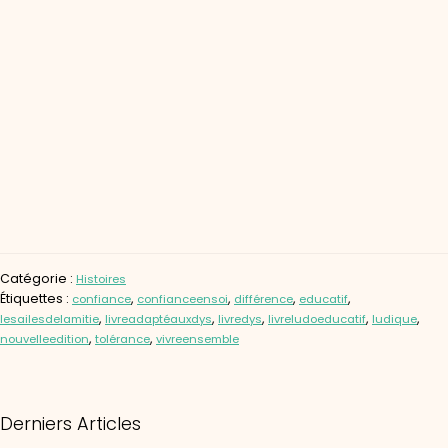
Catégorie :
Histoires
Étiquettes :
,
,
,
,
confiance
confianceensoi
différence
educatif
,
,
,
,
,
lesailesdelamitie
livreadaptéauxdys
livredys
livreludoeducatif
ludique
,
,
nouvelleedition
tolérance
vivreensemble
Derniers Articles