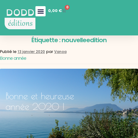
0
0,00
€
Nos collections
Boutique en ligne
Nos services
Étiquette :
nouvelleedition
Publié le
par
13 janvier 2020
Vanoa
Bonne année