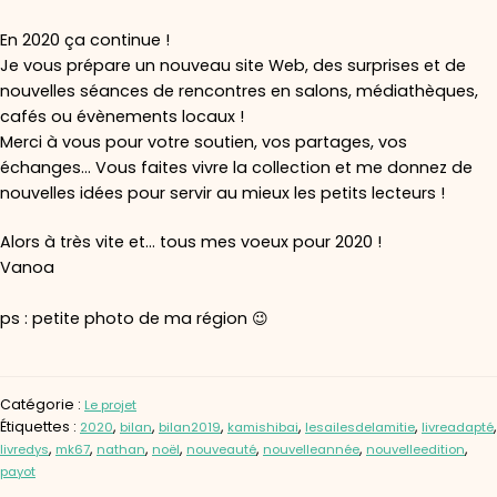
En 2020 ça continue !
Je vous prépare un nouveau site Web, des surprises et de
nouvelles séances de rencontres en salons, médiathèques,
cafés ou évènements locaux !
Merci à vous pour votre soutien, vos partages, vos
échanges… Vous faites vivre la collection et me donnez de
nouvelles idées pour servir au mieux les petits lecteurs !
Alors à très vite et… tous mes voeux pour 2020 !
Vanoa
ps : petite photo de ma région 😉
Catégorie :
Le projet
Étiquettes :
,
,
,
,
,
,
2020
bilan
bilan2019
kamishibai
lesailesdelamitie
livreadapté
,
,
,
,
,
,
,
livredys
mk67
nathan
noël
nouveauté
nouvelleannée
nouvelleedition
payot