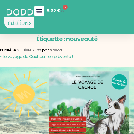
0
0,00
€
Nos collections
Boutique en ligne
Nos services
Étiquette :
nouveauté
Publié le
par
31 juillet 2022
Vanoa
« Le voyage de Cachou » en prévente !