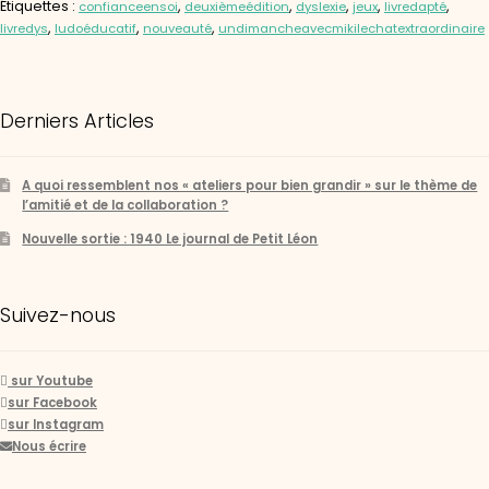
Étiquettes :
,
,
,
,
,
confianceensoi
deuxièmeédition
dyslexie
jeux
livredapté
,
,
,
livredys
ludoéducatif
nouveauté
undimancheavecmikilechatextraordinaire
Derniers Articles
A quoi ressemblent nos « ateliers pour bien grandir » sur le thème de
l’amitié et de la collaboration ?
Nouvelle sortie : 1940 Le journal de Petit Léon
Suivez-nous
sur Youtube
sur Facebook
sur Instagram
Nous écrire