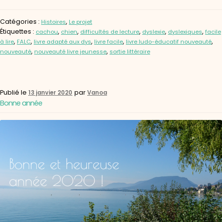
Catégories :
,
Histoires
Le projet
Étiquettes :
,
,
,
,
,
cachou
chien
difficultés de lecture
dyslexie
dyslexiques
facile
,
,
,
,
,
à lire
FALC
livre adapté aux dys
livre facile
livre ludo-éducatif nouveauté
,
,
nouveauté
nouveauté livre jeunesse
sortie littéraire
Publié le
par
13 janvier 2020
Vanoa
Bonne année