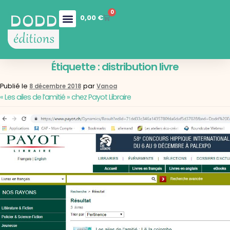
0
0,00
€
Nos collections
Boutique en ligne
Nos services
Étiquette :
distribution livre
Publié le
par
8 décembre 2018
Vanoa
« Les ailes de l’amitié » chez Payot Libraire