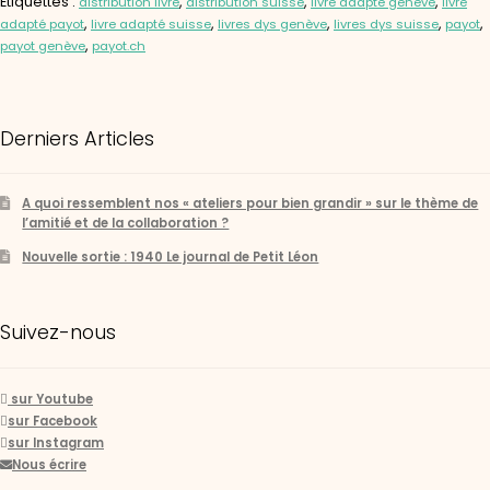
Étiquettes :
,
,
,
distribution livre
distribution suisse
livre adapté genève
livre
,
,
,
,
,
adapté payot
livre adapté suisse
livres dys genève
livres dys suisse
payot
,
payot genève
payot.ch
Derniers Articles
A quoi ressemblent nos « ateliers pour bien grandir » sur le thème de
l’amitié et de la collaboration ?
Nouvelle sortie : 1940 Le journal de Petit Léon
Suivez-nous
sur Youtube
sur Facebook
sur Instagram
Nous écrire