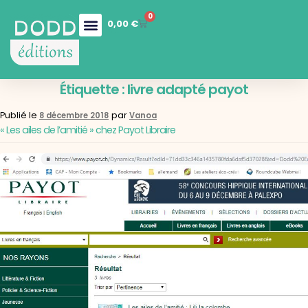
0
0,00
€
Nos collections
Boutique en ligne
Nos services
Étiquette :
livre adapté payot
Publié le
par
8 décembre 2018
Vanoa
« Les ailes de l’amitié » chez Payot Libraire