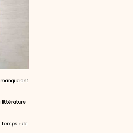
s manquaient
 littérature
e temps » de