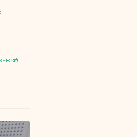
CI
.
lovecraft
,