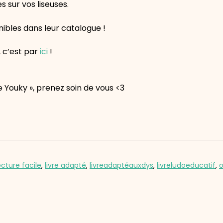
s sur vos liseuses.
ibles dans leur catalogue !
, c’est par
ici
!
e Youky », prenez soin de vous <3
ecture facile
,
livre adapté
,
livreadaptéauxdys
,
livreludoeducatif
,
o