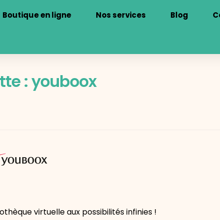
Boutique en ligne
Nos services
Blog
C
tte :
youboox
hèque virtuelle aux possibilités infinies !