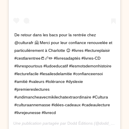
De retour dans les bacs pour la rentrée chez
@culturafr 🤗 Merci pour leur confiance renouvelée et
particulièrement à Charlotte 😉 #livres #lectureplaisir
#cestlarentree📒📏✏️ #livresadaptés #livres-CD
#livrespourtous #ludoeducatif #lesmotsdemonhistoire
#lecturefacile #lesailesdelamitie #confianceensoi
#amitié #valeurs #tolérance #dyslexie
#premiereslectures
#undimancheavecmikilechatextraordinaire #Cultura
#culturaannemasse #idées-cadeaux #cadeaulecture
#livrejeunesse #livrecd
Une publication partagée par
Dodd Éditions
(@dodd_editions) le