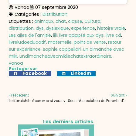
Vanoa
07 septembre 2020
Catégories :
Distribution
Etiquettes :
animaux
,
chat
,
classe
,
Cultura
,
distribution
,
dys
,
dyslexique
,
experience
,
histoire vraie
,
Les ailes de l'amitié
,
lili
,
livre adapté aux dys
,
livre cd
,
livreludoeducatif
,
maternelle
,
point de vente
,
retour
sur expérience
,
sophie cappellari
,
un dimanche avec
miki
,
undimancheavecmikilechatextraordinaire
,
vanoa
Partager sur
Facebook
LinkedIn
« Précédent
Suivant »
Le Kamishibaï comme si vous y étiez
Sou = Association de Parents d’Elèves
Les derniers articles