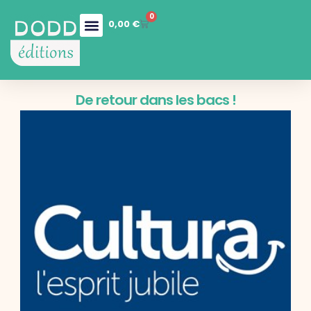
0
0,00
€
Nos collections
Boutique en ligne
Nos services
De retour dans les bacs !