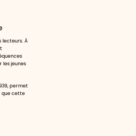
e
 lecteurs. À
t
nséquences
r les jeunes
1939, permet
e que cette