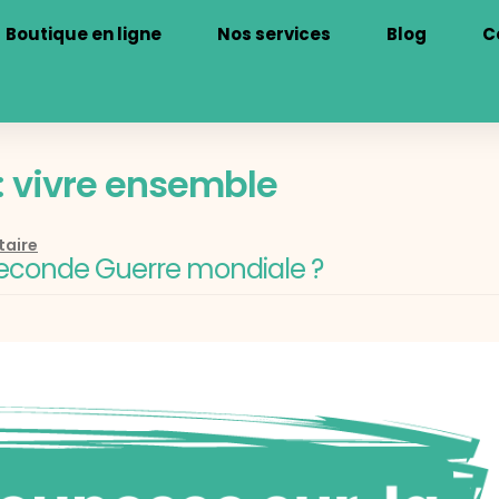
Boutique en ligne
Nos services
Blog
C
:
vivre ensemble
taire
 Seconde Guerre mondiale ?