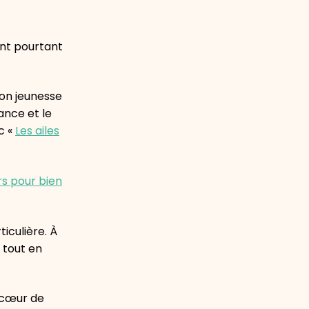
ent pourtant
ion jeunesse
ance et le
c «
Les ailes
rs pour bien
iculière. À
 tout en
u cœur de