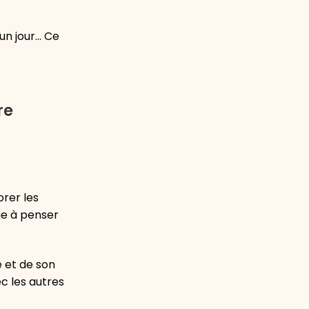
 un jour… Ce
re
orer les
ge à penser
e et de son
c les autres