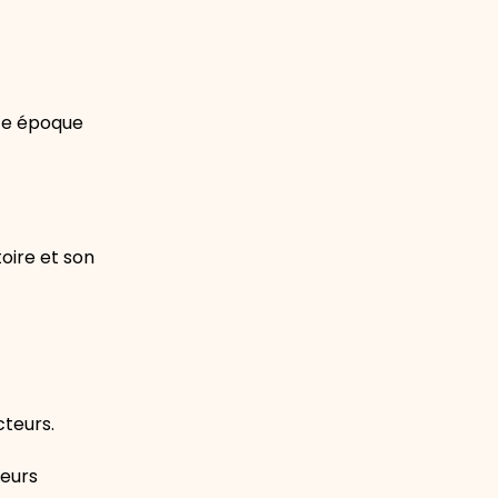
tte époque
oire et son
cteurs.
leurs