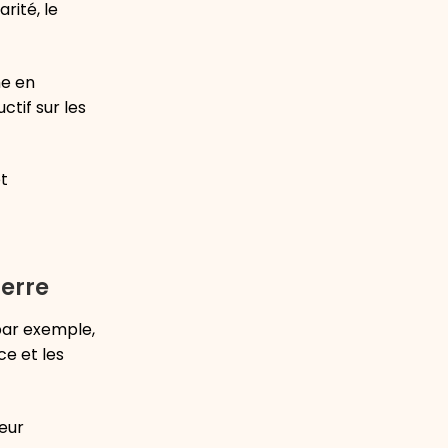
rité, le
me en
ctif sur les
et
erre
 par exemple,
ce et les
leur