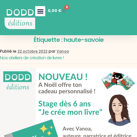
0
0,00
€
Nos collections
Boutique en ligne
Nos services
Étiquette :
haute-savoie
Publié le
par
22 octobre 2022
Vanoa
Nos ateliers de création de livres !