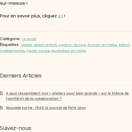
sur-mesure !
Pour en savoir plus, cliquez
!
ICI
Catégorie :
Le projet
Étiquettes :
,
,
,
,
atelier
atelier enfant
création de livre
écrivain en herbe
édition
,
,
indépendante
haute-savoie
illustrateur en herbe
Derniers Articles
A quoi ressemblent nos « ateliers pour bien grandir » sur le thème de
l’amitié et de la collaboration ?
Nouvelle sortie : 1940 Le journal de Petit Léon
Suivez-nous