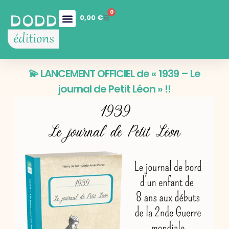
0
0,00
€
Nos collections
Boutique en ligne
Nos services
💫 LANCEMENT OFFICIEL de « 1939 – Le
journal de Petit Léon » !!