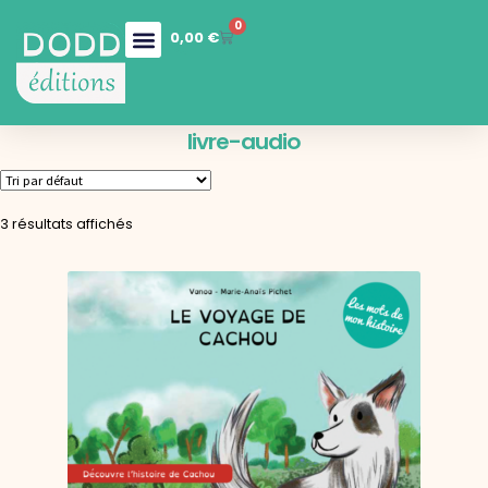
0
0,00
€
Nos collections
Boutique en ligne
Nos services
livre-audio
3 résultats affichés