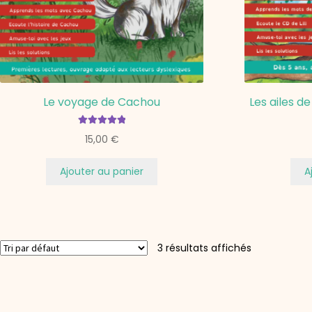
Le voyage de Cachou
Les ailes de
Note
5.00
sur
15,00
€
5
Ajouter au panier
A
3 résultats affichés