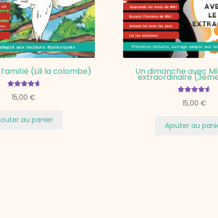
 l’amitié (Lili la colombe)
Un dimanche avec Miki
extraordinaire (3ème
Note
4.80
sur
15,00
€
Note
4.67
15,00
€
5
sur 5
jouter au panier
Ajouter au pani